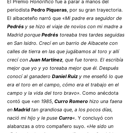
El Premio
Honórifico
fue a parar a manos del
periodista
Pedro Piqueras
, por su gran trayectoria.
El albaceteño narró que «
Mi padre era seguidor de
Pedrés
y se hizo el viaje de novios con mi madre a
Madrid porque
Pedrés
toreaba tres tardes seguidas
en San Isidro. Crecí en un barrio de Albacete con
calles de tierra en las que jugábamos al toro y allí
crecí con
Juan Martínez
, que fue torero. El escribía
mejor que yo y yo toreaba mejor que él. Después
conocí al ganadero
Daniel Ruiz
y me enseñó lo que
era el toro en el campo, cómo era el trabajo en el
campo y la vida del toro bravo».
Como anécdota
contó que «
en
1985,
Curro Romero
hizo una faena
en
Madrid
tan grandiosa que, a los pocos días,
nació mi hijo y le puse
Curro
«. Y concluyó con
alabanzas a otro compañero suyo. «
He sido un