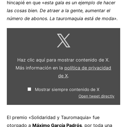
hincapié en que «
esta gala es un ejemplo de hacer
las cosas bien. De atraer a la gente, aumentar el
número de abonos. La tauromaquia está de moda».
Mostrar
contenido
de
X
Haz clic aquí para mostrar contenido de X.
Más información en la
política de privacidad
de X
.
Mostrar siempre contenido de X
Open tweet directly
El premio «Solidaridad y Tauromaquia» fue
otorgado a
Máximo García Padrós
, por toda una