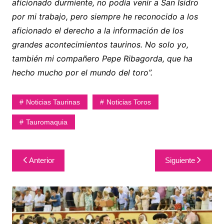
aficionado durmiente, no podía venir a San Isidro
por mi trabajo, pero siempre he reconocido a los
aficionado el derecho a la información de los
grandes acontecimientos taurinos. No solo yo,
también mi compañero Pepe Ribagorda, que ha
hecho mucho por el mundo del toro”.
Noticias Taurinas
Noticias Toros
Tauromaquia
Navegación
Anterior
Siguiente
de
entradas