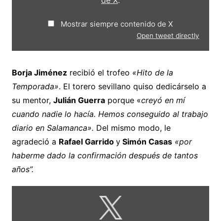
de X
.
Mostrar siempre contenido de X
Open tweet directly
Borja Jiménez
recibió el trofeo
«Hito de la
Temporada»
. El torero sevillano quiso dedicárselo a
su mentor,
Julián Guerra
porque «
creyó en mí
cuando nadie lo hacía. Hemos conseguido al trabajo
diario en Salamanca».
Del mismo modo, le
agradeció a
Rafael Garrido
y
Simón Casas
«por
haberme dado la confirmación después de tantos
años”.
Mostrar
contenido
de
X