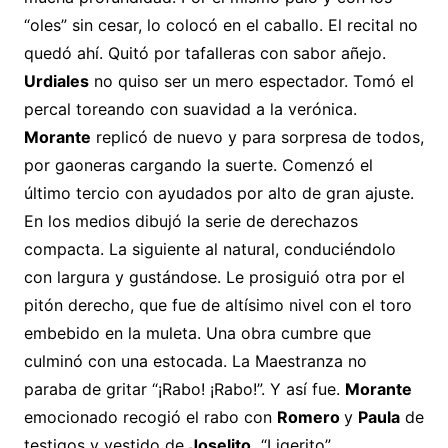
“oles” sin cesar, lo colocó en el caballo. El recital no
quedó ahí. Quitó por tafalleras con sabor añejo.
Urdiales
no quiso ser un mero espectador. Tomó el
percal toreando con suavidad a la verónica.
Morante
replicó de nuevo y para sorpresa de todos,
por gaoneras cargando la suerte. Comenzó el
último tercio con ayudados por alto de gran ajuste.
En los medios dibujó la serie de derechazos
compacta. La siguiente al natural, conduciéndolo
con largura y gustándose. Le prosiguió otra por el
pitón derecho, que fue de altísimo nivel con el toro
embebido en la muleta. Una obra cumbre que
culminó con una estocada. La Maestranza no
paraba de gritar “¡Rabo! ¡Rabo!”. Y así fue.
Morante
emocionado recogió el rabo con
Romero
y
Paula
de
testigos y vestido de
Joselito.
“Ligerito”,