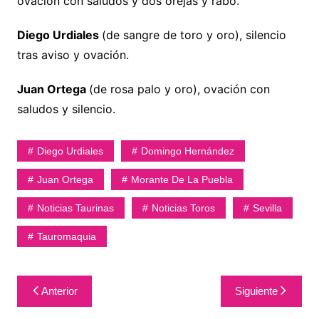
ovación con saludos y dos orejas y rabo.
Diego Urdiales
(de sangre de toro y oro), silencio
tras aviso y ovación.
Juan Ortega
(de rosa palo y oro), ovación con
saludos y silencio.
Diego Urdiales
Domingo Hernández
Juan Ortega
Morante De La Puebla
Noticias Taurinas
Noticias Toros
Sevilla
Tauromaquia
Navegación
Anterior
Siguiente
de