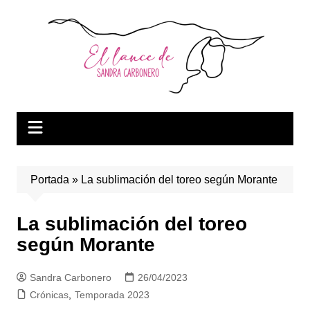
Saltar
al
contenido
Portada
»
La sublimación del toreo según Morante
La sublimación del toreo
según Morante
Sandra Carbonero
26/04/2023
Crónicas
,
Temporada 2023